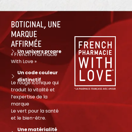
BOTICINAL, UNE
MARQUE
Affirmée
Un univers propre
« French Pharmacie
With Love »
Un code couleur
distinctif
Le rouge iconique qui
traduit la vitalité et
l’expertise de la
marque
Le vert pour la santé
et le bien-être.
Une matérialité