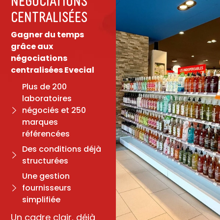
centralisées​
Gagner du temps
grâce aux
négociations
centralisées Evecial
Plus de 200
laboratoires
négociés et 250
marques
référencées
Des conditions déjà
structurées
Une gestion
fournisseurs
simplifiée
Un cadre clair, déjà