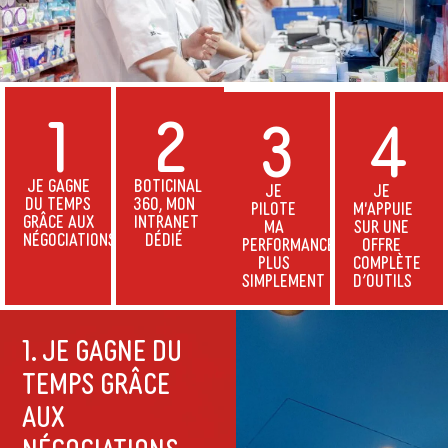
1
2
3
4
JE GAGNE
BOTICINAL
JE
JE
DU TEMPS
360, MON
PILOTE
M'APPUIE
GRÂCE AUX
INTRANET
MA
SUR UNE
NÉGOCIATIONS
DÉDIÉ
PERFORMANCE
OFFRE
PLUS
COMPLÈTE
SIMPLEMENT
D’OUTILS
1. je gagne du
temps grâce
aux
négociations